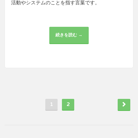
活動やシステムのことを指す言葉です。
続きを読む →
金
融
の
進
化
と
投
資
の
重
要
性
1
2