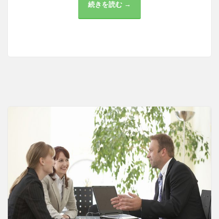
続きを読む →
暗
号
資
産
の
未
来：
新
た
な
資
産
形
態
の
注
目
と
変
革
の
波