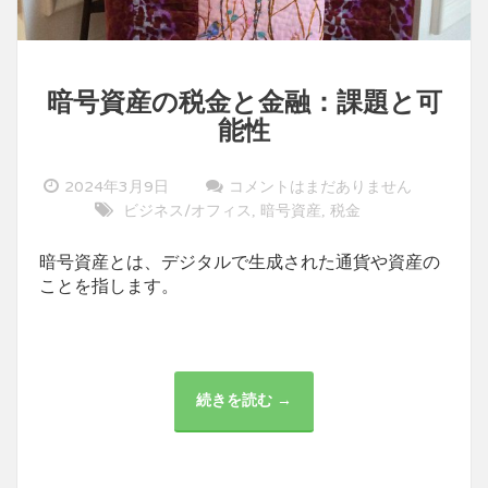
暗号資産の税金と金融：課題と可
能性
2024年3月9日
コメントはまだありません
ビジネス/オフィス
暗号資産
税金
,
,
暗号資産とは、デジタルで生成された通貨や資産の
ことを指します。
続きを読む →
暗
号
資
産
の
税