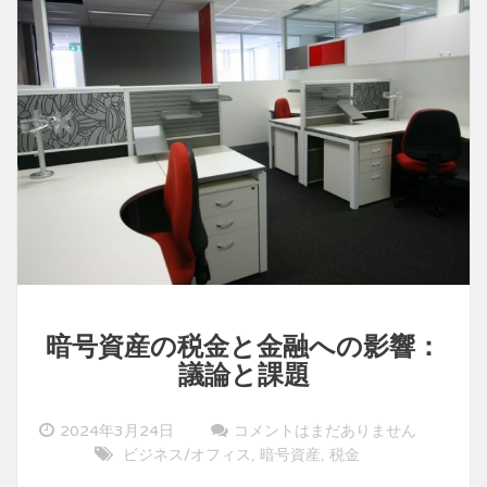
暗号資産の税金と金融への影響：
議論と課題
2024年3月24日
コメントはまだありません
ビジネス/オフィス
暗号資産
税金
,
,