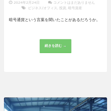
2024年2月24日
コメントはまだありません
ビジネス/オフィス
投資
暗号資産
,
,
暗号通貨という言葉を聞いたことがあるだろうか。
続きを読む →
暗
号
通
貨
と
ブ
ロ
ッ
ク
チ
ェ
ー
ン：
新
た
な
金
融
の