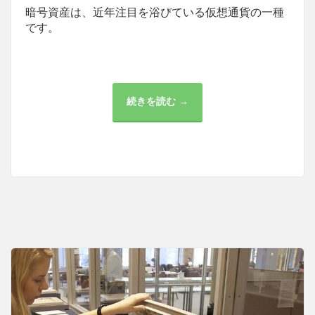
暗号資産は、近年注目を浴びている仮想通貨の一種
です。
続きを読む →
暗
号
資
産
の
税
金
と
金
融
へ
の
影
響：
議
論
と
課
題