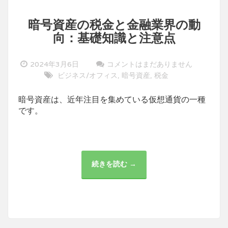
暗号資産の税金と金融業界の動
向：基礎知識と注意点
2024年3月6日
コメントはまだありません
ビジネス/オフィス
暗号資産
税金
,
,
暗号資産は、近年注目を集めている仮想通貨の一種
です。
続きを読む →
暗
号
資
産
の
税
金
と
金