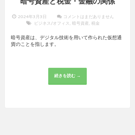
暗号資産と税金・金融の関係
2024年3月3日
コメントはまだありません
ビジネス/オフィス
暗号資産
税金
,
,
暗号資産は、デジタル技術を用いて作られた仮想通
貨のことを指します。
続きを読む →
暗
号
資
産
と
税
金・
金
融
の
関
係