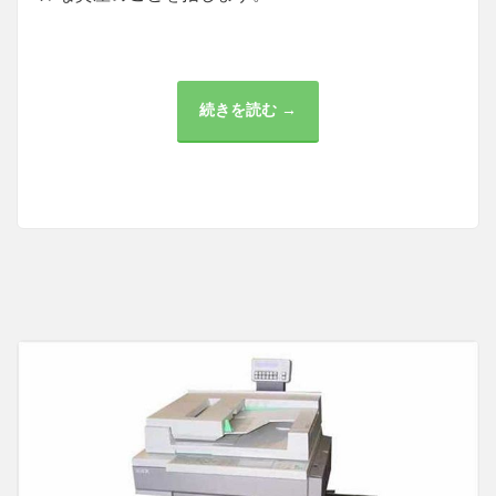
続きを読む →
暗
号
資
産
の
税
金
と
金
融
業
界：
チ
ャ
ン
ス
と
リ
ス
ク