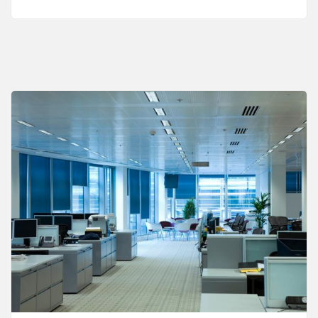
金
と
金
融：
課
題
と
可
能
性