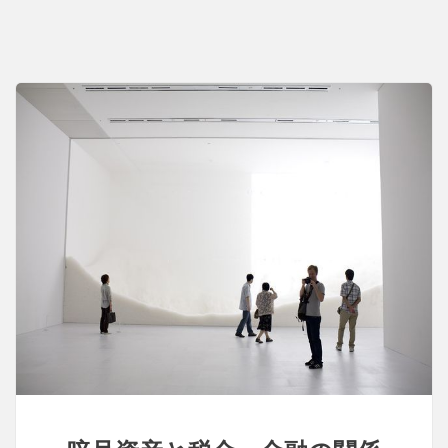
融
業
界
の
動
向：
基
礎
知
識
と
注
意
点