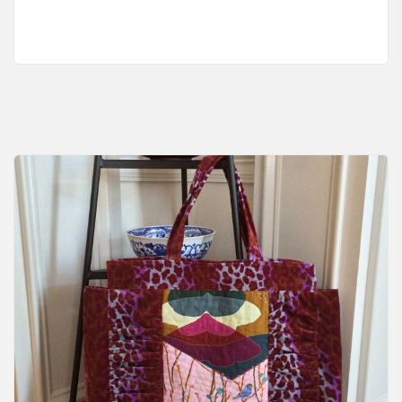
産
の
取
引
や
税
金
に
関
す
る
注
意
点