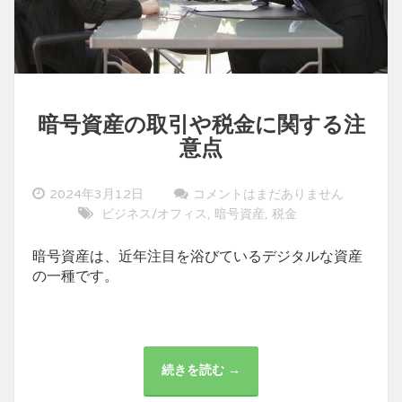
暗号資産の取引や税金に関する注
意点
2024年3月12日
コメントはまだありません
ビジネス/オフィス
暗号資産
税金
,
,
暗号資産は、近年注目を浴びているデジタルな資産
の一種です。
続きを読む →
暗
号
資