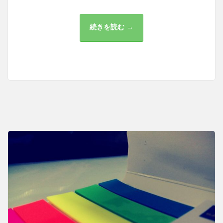
続きを読む →
暗
号
資
産
の
税
金
と
金
融
規
制:
チ
ャ
レ
ン
ジ
と
問
題